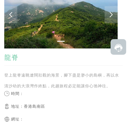
龍脊
登上龍脊遠眺遼闊壯觀的海景，腳下盡是渺小的島嶼，再以水
清沙幼的大浪灣作終點，此趟旅程必定能讓你心弛神往。
時間：
地址：香港島南區
網址：