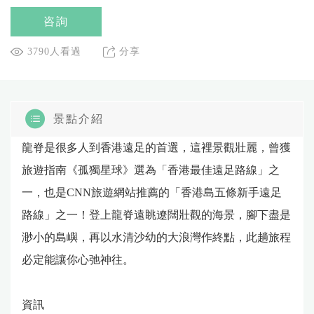
咨詢
3790人看過
分享
景點介紹
龍脊是很多人到香港遠足的首選，這裡景觀壯麗，曾獲
旅遊指南《孤獨星球》選為「香港最佳遠足路線」之
一，也是CNN旅遊網站推薦的「香港島五條新手遠足
路線」之一！登上龍脊遠眺遼闊壯觀的海景，腳下盡是
渺小的島嶼，再以水清沙幼的大浪灣作終點，此趟旅程
必定能讓你心弛神往。
資訊