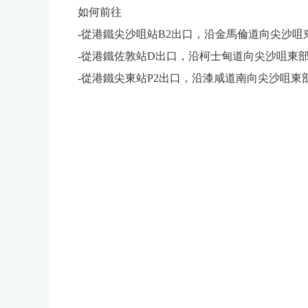
如何前往
-從港鐵尖沙咀站B2出口，沿金馬倫道向尖沙咀東
-從港鐵佐敦站D出口，沿柯士甸道向尖沙咀東部
-從港鐵尖東站P2出口，沿漆咸道南向尖沙咀東