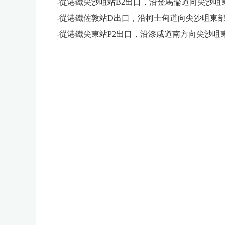
-從港鐵尖沙咀站B2出口，沿金馬倫道向尖沙咀
-從港鐵佐敦站D出口，沿柯士甸道向尖沙咀東部
-從港鐵尖東站P2出口，沿漆咸道南方向尖沙咀