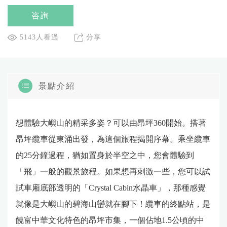
咨詢
5143人看過
分享
景點介紹
想體驗大嶼山的精采多姿？可以由昂坪360開始。搭著
昂坪纜車從東涌出發，為這個旅程揭開序幕。乘坐纜車
的25分鐘過程，猶如置身於半空之中，您會體驗到
「飛」一般的觀景旅程。如果想再刺激一些，您可以試
試車廂底部透明的「Crystal Cabin水晶車」，那種感覺
就像是大嶼山的碧海山巒就在腳下！纜車的終點站，是
饒富中華文化特色的昂坪市集，一個佔地1.5公頃的中