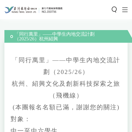
「同行萬里」——中學生內地交流計劃
（2025/26）杭州紹興
「同行萬里」
——中學生內地交流計
劃（
2025/26
）
杭州
、
紹興文化及創新科技探索之旅
（飛機線）
(本團報名名額已滿，謝謝您的關注)
對象：
中一至中
六
學生