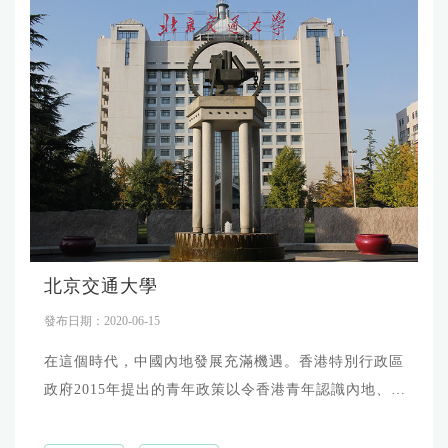
予参与者积极的社会影响力，用更独特的线路设计，让
您的视界更加开阔； -为處於人生轉捩點、有升學壓力的
香港青少年提供内地知名大学升學指導、管家服務、職
業發展規劃等一站
北京交通大學
發布日期：2020-06-15
在這個時代，中國內地發展充滿機遇。香港特別行政區
政府2015年提出的青年政策以令香港青年認識內地、把
握「中國機遇」為主軸，深化與內地的交流與合作，支
持香港...