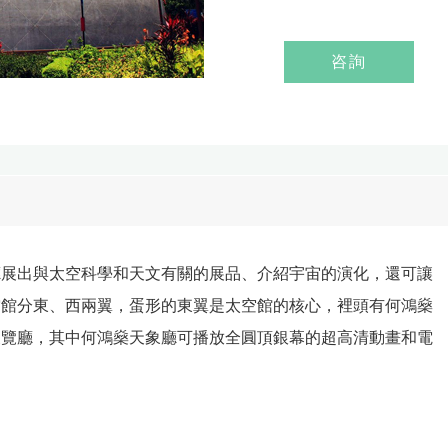
咨詢
廳展出與太空科學和天文有關的展品、介紹宇宙的演化，還可讓
空館分東、西兩翼，蛋形的東翼是太空館的核心，裡頭有何鴻燊
展覽廳，其中何鴻燊天象廳可播放全圓頂銀幕的超高清動畫和電