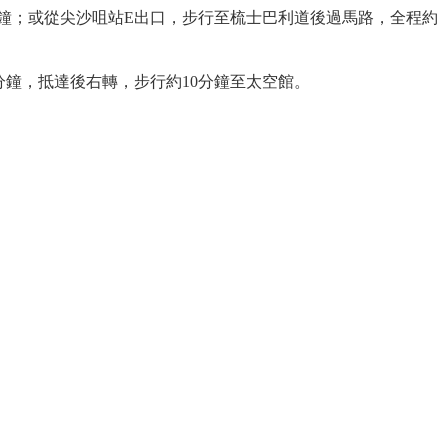
分鐘；或從尖沙咀站E出口，步行至梳士巴利道後過馬路，全程約
分鐘，抵達後右轉，步行約10分鐘至太空館。