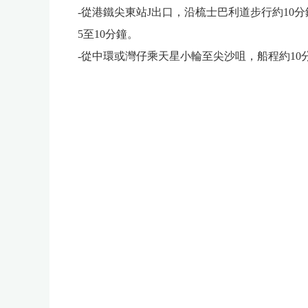
-從港鐵尖東站J出口，沿梳士巴利道步行約10
5至10分鐘。
-從中環或灣仔乘天星小輪至尖沙咀，船程約10